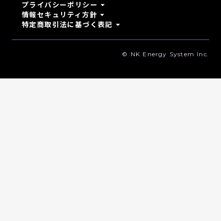
arrow_drop_down
プライバシーポリシー
arrow_drop_down
情報セキュリティ方針
arrow_drop_down
特定商取引法に基づく表記
© NK Energy System Inc.