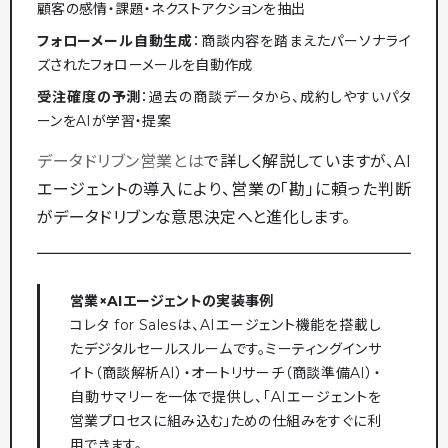
顧客の感情・課題・ネクストアクションを抽出
フォローメール自動生成
：商談内容を踏まえたパーソナライ
ズされたフォローメールを自動作成
受注確度の予測
：過去の商談データから、成約しやすいパタ
ーンをAIが学習・提案
データドリブン営業とは
で詳しく解説していますが、AI
エージェントの導入により、営業の「勘」に頼った判断
がデータドリブンな意思決定へと進化します。
営業×AIエージェントの実装事例
コレタ for Salesは、AIエージェント機能を搭載し
たデジタルセールスルームです。ミーティングインサ
イト（商談解析AI）・オートリサーチ（商談準備AI）・
自動サマリーを一体で提供し、「AIエージェントを
営業プロセスに組み込む」ための仕組みをすぐに利
用できます。