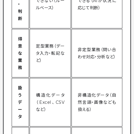
できない（ルー
できる（AIが状況に
・
ルベース）
応じて判断）
判
断
得
意
定型業務（デー
非定型業務（問い合
な
タ入力・転記な
わせ対応・分析など）
業
ど）
務
扱
う
構造化データ
非構造化データ（自
デ
（Excel、CSV
然言語・画像なども
ー
など）
扱える）
タ