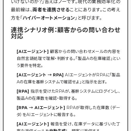
いけないのか？」答えはノーです。現代の業務効率化の
最前線は、
両者を連携させる
ことにあります。この考え
方を「
ハイパーオートメーション
」と呼びます。
連携シナリオ例：顧客からの問い合わせ
対応
[AIエージェント]
顧客からの問い合わせメールの内容を
自然言語処理で理解・判断する。「製品Aの在庫確認」とい
う要件を特定。
[AIエージェント → RPA]
AIエージェントがRPAに「製品
Aの在庫を基幹システムで確認せよ」と指示を出す。
[RPA]
指示を受けたRPAが、基幹システムにログインし、
製品Aの在庫数を確認・取得する。
[RPA → AIエージェント]
RPAが取得した在庫数（デー
タ）をAIエージェントに報告する。
[AIエージェント]
報告を受け、在庫データに基づいた丁
寧な返信メールを
自動生成
し、顧客に返信する。