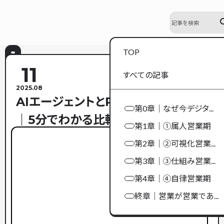
se
TOP
11
すべての記事
2025.08
AIエージェントとRPAの違いを図解
第0章｜なぜ今デジタ...
｜5分でわかる比較と使い分けガイド
第1章｜①属人営業期
第2章｜②可視化営業...
第3章｜③仕組み営業...
第4章｜④自律営業期
終章｜営業が営業であ...