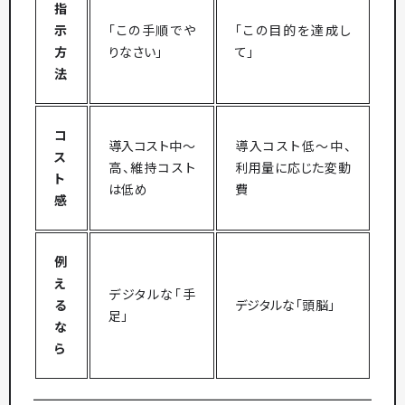
指
示
「この手順でや
「この目的を達成し
方
りなさい」
て」
法
コ
導入コスト中〜
導入コスト低〜中、
ス
高、維持コスト
利用量に応じた変動
ト
は低め
費
感
例
え
デジタルな「手
る
デジタルな「頭脳」
足」
な
ら