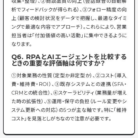
収集・整理）、②商談品質の向上（会話録音の自動解
析でフィードバックが得られる）、③フォロー精度の向
上（顧客の検討状況をデータで把握し、最適なタイミ
ングで最適な内容でアプローチ）。これらにより、営業
担当者は「付加価値の高い活動」に集中できるように
なります。
Q6. RPAとAIエージェントを比較する
ときの重要な評価軸は何ですか？
①対象業務の性質（定型か非定型か）、②コスト（導入
費・維持費・ROI）、③既存システムとの連携（SFA・
CRMとの統合性）、④スケーラビリティ（業務量が増え
た時の拡張性）、⑤運用・保守の負担（ルール変更やシ
ステム更新への対応）の5つが主な軸です。特に「維持
コスト」を見落としがちなので注意が必要です。