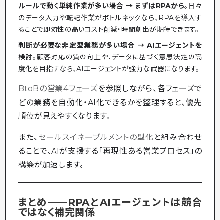
ルールで動く単純作業が多い場合 → まずはRPAから
。日々
のデータ入力や転記作業がボトルネックなら、RPAを導入す
ることで即効性の高いコスト削減・時間創出が期待できます。
判断が必要な非定型業務が多い場合 → AIエージェントを
検討
。顧客対応の質の向上や、データに基づく意思決定の高
度化を目指すなら、AIエージェントが強力な武器になります。
BtoBの営業4フェーズ
を参照しながら、各フェーズで
どの業務を自動化・AI化できるかを整理すると、優先
順位が見えやすくなります。
また、
セールスイネーブルメントの型化
と組み合わせ
ることで、AIが支援する「再現性ある営業プロセス」の
構築が加速します。
まとめ——RPAとAIエージェントは競合
ではなく補完関係