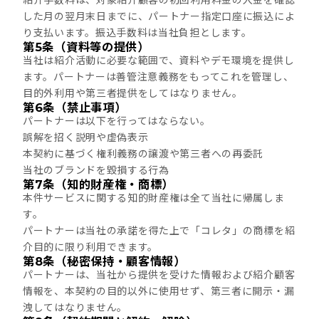
紹介手数料は、対象紹介顧客の初回利用料金の入金を確認
した月の翌月末日までに、パートナー指定口座に振込によ
り支払います。振込手数料は当社負担とします。
第5条（資料等の提供）
当社は紹介活動に必要な範囲で、資料やデモ環境を提供し
ます。パートナーは善管注意義務をもってこれを管理し、
目的外利用や第三者提供をしてはなりません。
第6条（禁止事項）
パートナーは以下を行ってはならない。
誤解を招く説明や虚偽表示
本契約に基づく権利義務の譲渡や第三者への再委託
当社のブランドを毀損する行為
第7条（知的財産権・商標）
本件サービスに関する知的財産権は全て当社に帰属しま
す。
パートナーは当社の承諾を得た上で「コレタ」の商標を紹
介目的に限り利用できます。
第8条（秘密保持・顧客情報）
パートナーは、当社から提供を受けた情報および紹介顧客
情報を、本契約の目的以外に使用せず、第三者に開示・漏
洩してはなりません。