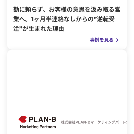
勘に頼らず、お客様の意思を汲み取る営
業へ。1ヶ月半連絡なしからの”逆転受
注”が生まれた理由
keyboard_arrow_right
事例を見る
株式会社PLAN-Bマーケティングパートナー