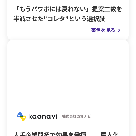
「もうパワポには戻れない」提案工数を
半減させた”コレタ”という選択肢
keyboard_arrow_right
事例を見る
株式会社カオナビ
大手企業開拓で効果を発揮 ──属人化