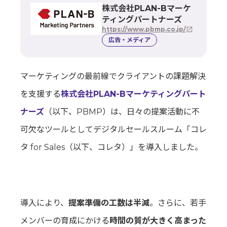
株式会社PLAN-Bマーケ
ティングパートナーズ
https://www.pbmp.co.jp/
open_in_new
広告・メディア
マーケティングの最前線でクライアントの課題解決
を支援する
株式会社PLAN-Bマーケティングパート
ナーズ
（以下、PBMP）は、日々の提案活動に不
可欠なツールとしてデジタルセールスルーム「コレ
タ for Sales（以下、コレタ）」を導入しました。
導入により、
提案準備の工数は半減
。さらに、若手
メンバーの育成にかける
時間の質が大きく高まった