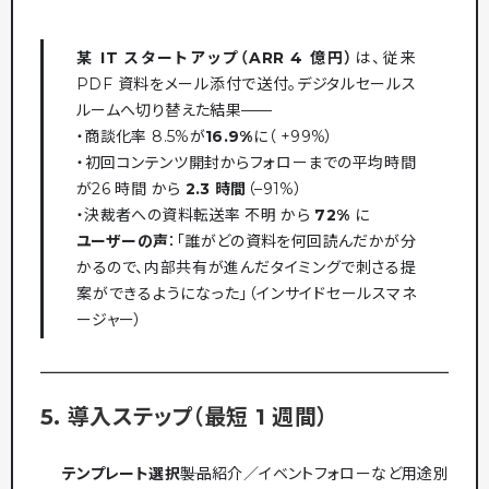
某 IT スタートアップ（ARR 4 億円）
は、従来
PDF 資料をメール添付で送付。デジタルセールス
ルームへ切り替えた結果——
・商談化率 8.5%が
16.9%
に（ +99%）
・初回コンテンツ開封からフォローまでの平均時間
が26 時間 から
2.3 時間
（–91%）
・決裁者への資料転送率 不明 から
72%
に
ユーザーの声
：「誰がどの資料を何回読んだかが分
かるので、内部共有が進んだタイミングで刺さる提
案ができるようになった」（インサイドセールスマネ
ージャー）
5. 導入ステップ（最短 1 週間）
テンプレート選択
――製品紹介／イベントフォローなど用途別