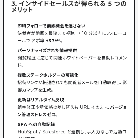
3. インサイドセールスが得られる 5 つの
メリット
即時フォローで商談機会を逃さない
決裁者が動画を最後まで視聴 → 10 分以内にフォローコ
ールで
アポ率 +37%
³。
パーソナライズされた情報提供
閲覧履歴に応じて関連ホワイトペーパーを自動レコメン
ド。
複数ステークホルダーの可視化
招待リンクが転送されても閲覧者メールを自動取得し、影
響力マップを生成。
更新はリアルタイム反映
誤字修正や新価格の差し替えも URL そのまま、
バージョ
ン管理ストレスゼロ
。
SFA への自動記録
HubSpot / Salesforce と連携し、手入力なしで活動ロ