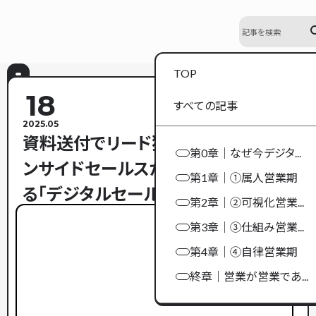
se
TOP
18
すべての記事
2025.05
資料送付でリード獲得はもう古い？――イ
第0章｜なぜ今デジタ...
ンサイドセールスが成果を倍増させ
第1章｜①属人営業期
る「デジタルセールスルーム」活用術
第2章｜②可視化営業...
第3章｜③仕組み営業...
第4章｜④自律営業期
終章｜営業が営業であ...