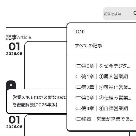
se
TOP
記事
Article
01
すべての記事
2026.08
第0章｜なぜ今デジタ...
第1章｜①属人営業期
第2章｜②可視化営業...
営業スキルとは?必要な10のスキル一覧と高め方・鍛え方
第3章｜③仕組み営業...
を徹底解説【2026年版】
第4章｜④自律営業期
01
終章｜営業が営業であ...
2026.08