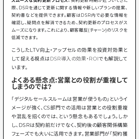
スムーズな契約更新プロセス:
契約更新時期が近づいてきた
際、DSRを通じて更新に関する情報や新しいプランの提案、
契約書などを提供できます。顧客はDSR内で必要な情報を
確認し、疑問点を解消できるため、契約更新のプロセスがス
ムーズになります。これにより、顧客離反(チャーン)のリスクを
低減できます。
こうしたLTV向上・アップセルの効果を投資対効果と
して捉える視点は
DSR導入の効果・ROI
でも解説して
います。
よくある懸念点:営業との役割が重複して
しまうのでは?
「デジタルセールスルームは営業が使うもの」というイ
メージが強く、CS部門での活用は営業との役割重複
や混乱を招くのでは、という懸念もあるでしょう。しか
し、DSRは契約前だけでなく、契約後の顧客関係構築
フェーズでも大いに活用できます。営業部門が「契約獲