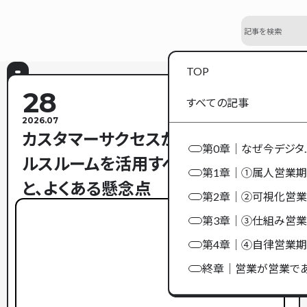
TOP
28
すべての記事
2026.07
カスタマーサクセスがデジタルセー
第0章｜なぜ今デジタ..
ルスルームを活用すべき3つの理由
第1章｜①属人営業期
と、よくある懸念点
第2章｜②可視化営業..
第3章｜③仕組み営業..
第4章｜④自律営業期
終章｜営業が営業であ.