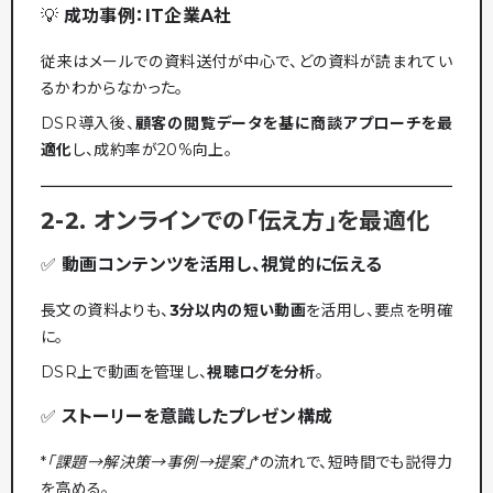
💡
成功事例：IT企業A社
従来はメールでの資料送付が中心で、どの資料が読まれてい
るかわからなかった。
DSR導入後、
顧客の閲覧データを基に商談アプローチを最
適化
し、成約率が20%向上。
2-2. オンラインでの「伝え方」を最適化
✅
動画コンテンツを活用し、視覚的に伝える
長文の資料よりも、
3分以内の短い動画
を活用し、要点を明確
に。
DSR上で動画を管理し、
視聴ログを分析
。
✅
ストーリーを意識したプレゼン構成
*
「課題→解決策→事例→提案」
*の流れで、短時間でも説得力
を高める。