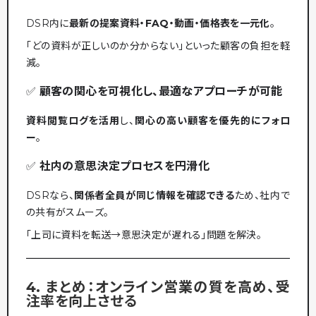
DSR内に
最新の提案資料・FAQ・動画・価格表を一元化
。
「どの資料が正しいのか分からない」といった顧客の負担を軽
減。
✅
顧客の関心を可視化し、最適なアプローチが可能
資料閲覧ログを活用
し、
関心の高い顧客を優先的にフォロ
ー
。
✅
社内の意思決定プロセスを円滑化
DSRなら、
関係者全員が同じ情報を確認できる
ため、社内で
の共有がスムーズ。
「上司に資料を転送→意思決定が遅れる」問題を解決。
4. まとめ：オンライン営業の質を高め、受
注率を向上させる