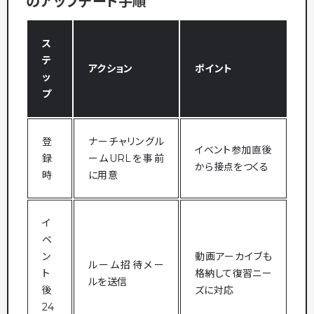
のアップデート手順
ス
テ
アクション
ポイント
ッ
プ
登
ナーチャリングル
イベント参加直後
録
ームURLを事前
から接点をつくる
時
に用意
イ
ベ
ン
動画アーカイブも
ルーム招待メー
ト
格納して復習ニー
ルを送信
後
ズに対応
24