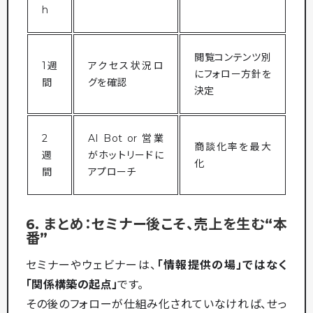
h
閲覧コンテンツ別
1週
アクセス状況ロ
にフォロー方針を
間
グを確認
決定
2
AI Bot or 営業
商談化率を最大
週
がホットリードに
化
間
アプローチ
6. まとめ：セミナー後こそ、売上を生む“本
番”
セミナーやウェビナーは、
「情報提供の場」ではなく
「関係構築の起点」
です。
その後のフォローが仕組み化されていなければ、せっ