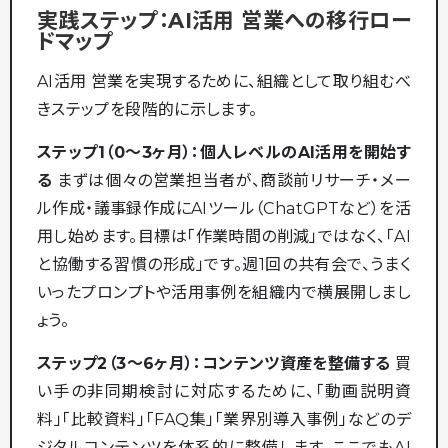
実践ステップ：AI活用 営業への移行ロー
ドマップ
AI活用 営業を実現するために、組織として取り組むべ
きステップを段階的に示します。
ステップ1（0〜3ヶ月）：個人レベルのAI活用を開始す
る
まずは個々の営業担当者が、商談前リサーチ・メー
ル作成・議事録作成にAIツール（ChatGPTなど）を活
用し始めます。目標は「作業時間の削減」ではなく、「AI
と協働する習慣の形成」です。週1回の共有会で、うまく
いったプロンプトや活用事例を組織内で横展開しまし
ょう。
ステップ2（3〜6ヶ月）：コンテンツ資産を整備する
買
い手の非同期検討に対応するために、「動画説明資
料」「比較資料」「FAQ集」「業界別導入事例」などのデ
ジタルコンテンツを体系的に整備します。ここでもAI