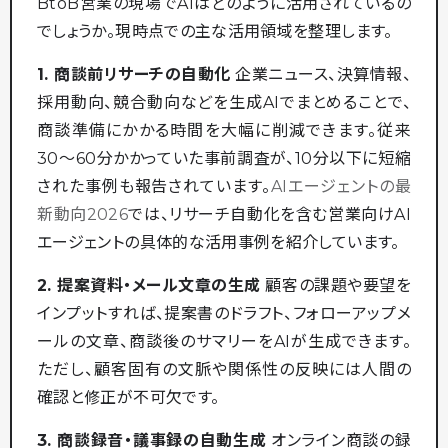
BtoB営業の現場でAIはどのように活用されているの
でしょうか。現時点での主な活用領域を整理します。
1. 商談前リサーチの自動化
企業ニュース、決算情報、
採用動向、競合動向などを生成AIでまとめることで、
商談準備にかかる時間を大幅に削減できます。従来
30〜60分かかっていた事前調査が、10分以下に短縮
された事例も報告されています。
AIエージェントの最
新動向2026
では、リサーチ自動化を含む営業向けAI
エージェントの具体的な活用事例を紹介しています。
2. 提案資料・メール文章の生成
顧客の課題や要望を
インプットすれば、提案書のドラフト、フォローアップメ
ールの文章、商談後のサマリーをAIが生成できます。
ただし、顧客固有の文脈や関係性の反映には人間の
確認と修正が不可欠です。
3. 商談録音・議事録の自動生成
オンライン商談の録