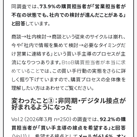
同調査では、
73.9%の購買担当者が「営業担当者が
不在の状態でも、社内での検討が進んだことがある」
と回答
しています。
商談→社内検討→商談という従来のサイクルは崩れ、
今や「社内で情報を集めて検討→必要なタイミングだ
け営業に連絡する」という買い手主導のプロセスが主
流になりつつあります。
BtoB購買担当者が本当に求
めていること
では、この買い手行動の実態をさらに詳
しく掘り下げていますので、購買プロセスの全体像を
理解したい方はあわせてご覧ください。
変わったこと③：非同期・デジタル接点が
好まれるようになった
Vol.2（2026年3月 n=250）の調査では、
92.2%の購
買担当者が「買い手主導の接点を希望する」と回答
（Vol.1）し、希望する接点として
メールが41.6%、オン