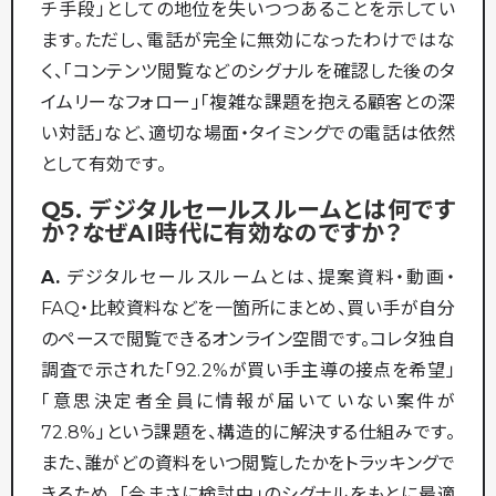
チ手段」としての地位を失いつつあることを示してい
ます。ただし、電話が完全に無効になったわけではな
く、「コンテンツ閲覧などのシグナルを確認した後のタ
イムリーなフォロー」「複雑な課題を抱える顧客との深
い対話」など、適切な場面・タイミングでの電話は依然
として有効です。
Q5. デジタルセールスルームとは何です
か？なぜAI時代に有効なのですか？
A.
デジタルセールスルームとは、提案資料・動画・
FAQ・比較資料などを一箇所にまとめ、買い手が自分
のペースで閲覧できるオンライン空間です。コレタ独自
調査で示された「92.2%が買い手主導の接点を希望」
「意思決定者全員に情報が届いていない案件が
72.8%」という課題を、構造的に解決する仕組みです。
また、誰がどの資料をいつ閲覧したかをトラッキングで
きるため、「今まさに検討中」のシグナルをもとに最適