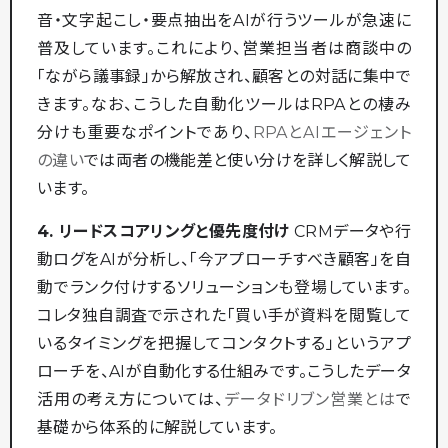
音・文字起こし・要点抽出をAIが行うツールが急速に
普及しています。これにより、営業担当者は商談中の
「ながら議事録」から解放され、顧客との対話に集中で
きます。なお、こうした自動化ツールはRPAとの棲み
分けも重要なポイントであり、
RPAとAIエージェント
の違い
では両者の機能差と使い分けを詳しく解説して
います。
4. リードスコアリングと優先度付け
CRMデータや行
動ログをAIが分析し、「今アプローチすべき顧客」を自
動でランク付けするソリューションも登場しています。
コレタ独自調査で示された「買い手が資料を閲覧して
いるタイミングを把握してコンタクトする」というアプ
ローチを、AIが自動化する仕組みです。こうしたデータ
活用の考え方については、
データドリブン営業とは
で
基礎から体系的に解説しています。