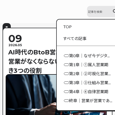
se
TOP
09
すべての記事
2026.05
AI時代のBtoB営業完全ガイド——
第0章｜なぜ今デジタ...
営業がなくならない理由と変わるべ
第1章｜①属人営業期
き3つの役割
第2章｜②可視化営業...
第3章｜③仕組み営業...
第4章｜④自律営業期
終章｜営業が営業であ...